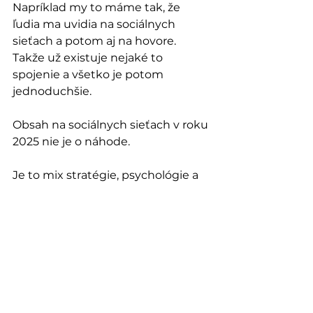
Napríklad my to máme tak, že 
ľudia ma uvidia na sociálnych 
sieťach a potom aj na hovore. 
Takže už existuje nejaké to 
spojenie a všetko je potom 
jednoduchšie.
Obsah na sociálnych sieťach v roku 
2025 nie je o náhode. 
Je to mix stratégie, psychológie a 
testovania.
Ak tieto 4(+1) typy príspevkov 
použijete správne:
Získate viac pozornosti
Vybudujete si dôveru
Zmeníte sledovateľov na 