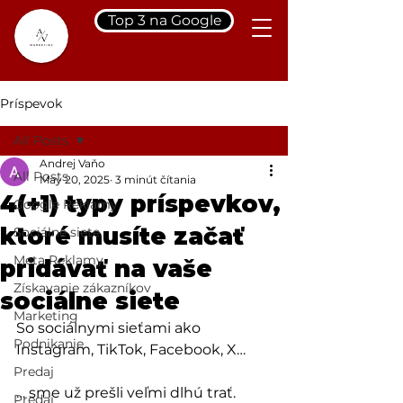
Top 3 na Google
Príspevok
All Posts
Andrej Vaňo
All Posts
May 20, 2025
3 minút čítania
4(+1) typy príspevkov,
Google Reklamy
ktoré musíte začať
Sociálne siete
Meta Reklamy
pridávať na vaše
Získavanie zákazníkov
sociálne siete
Marketing
So sociálnymi sieťami ako 
Podnikanie
Instagram, TikTok, Facebook, X…
Predaj
… sme už prešli veľmi dlhú trať. 
Predaj