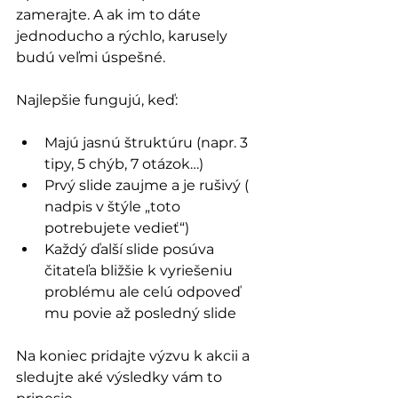
zamerajte. A ak im to dáte 
jednoducho a rýchlo, karusely 
budú veľmi úspešné.
Najlepšie fungujú, keď:
Majú jasnú štruktúru (napr. 3 
tipy, 5 chýb, 7 otázok…)
Prvý slide zaujme a je rušivý ( 
nadpis v štýle „toto 
potrebujete vedieť“)
Každý ďalší slide posúva 
čitateľa bližšie k vyriešeniu 
problému ale celú odpoveď 
mu povie až posledný slide
Na koniec pridajte výzvu k akcii a 
sledujte aké výsledky vám to 