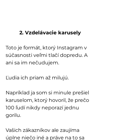
2. Vzdelávacie karusely
Toto je formát, ktorý Instagram v 
súčasnosti veľmi tlačí dopredu. A 
ani sa im nečudujem. 
Ľudia ich priam až milujú. 
Napríklad ja som si minule prešiel 
karuselom, ktorý hovoril, že prečo 
100 ľudí nikdy neporazí jednu 
gorilu.
Vašich zákazníkov ale zaujíma 
úplne niečo iné a práve na to sa 