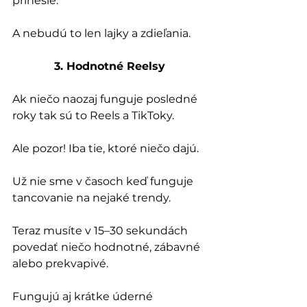
prinesie. 
A nebudú to len lajky a zdieľania.
3. Hodnotné Reelsy
Ak niečo naozaj funguje posledné 
roky tak sú to Reels a TikToky. 
Ale pozor! Iba tie, ktoré niečo dajú.
Už nie sme v časoch keď funguje 
tancovanie na nejaké trendy.
Teraz musíte v 15–30 sekundách 
povedať niečo hodnotné, zábavné 
alebo prekvapivé.
Fungujú aj krátke úderné 