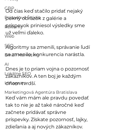
GBP
Od čias keď stačilo pridať nejaký 
Prípadové Štúdie
pekný obrázok z galérie a 
príspevok priniesol výsledky sme 
Reklamy
už veľmi ďaleko. 
Web
SEO
Algoritmy sa zmenili, správanie ľudí 
sa zmenilo, konkurencia narástla.
Email Marketing
AI
Dnes je to priam vojna o pozornosť 
Lokálne SEO
zákazníkov. A ten boj je každým 
Instagram
dňom tvrdší.
Marketingová Agentúra Bratislava
Keď vám mám ale pravdu povedať 
tak to nie je až také náročné keď 
začnete pridávať správne 
príspevky. Získate pozornosť, lajky, 
zdieľania a aj nových zákazníkov.