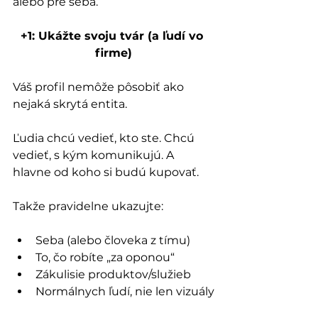
alebo pre seba. 
+1: Ukážte svoju tvár (a ľudí vo 
firme)
Váš profil nemôže pôsobiť ako 
nejaká skrytá entita. 
Ľudia chcú vedieť, kto ste. Chcú 
vedieť, s kým komunikujú. A 
hlavne od koho si budú kupovať.
Takže pravidelne ukazujte:
Seba (alebo človeka z tímu)
To, čo robíte „za oponou“
Zákulisie produktov/služieb
Normálnych ľudí, nie len vizuály