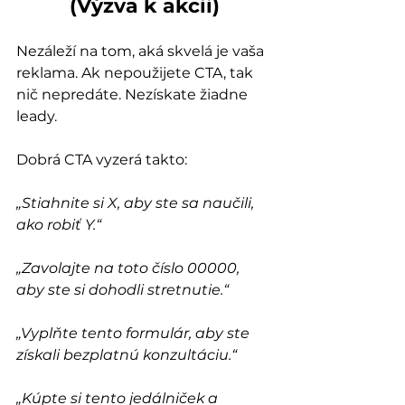
(Výzva k akcii)
Nezáleží na tom, aká skvelá je vaša 
reklama. Ak nepoužijete CTA, tak 
nič nepredáte. Nezískate žiadne 
leady.
Dobrá CTA vyzerá takto:
„Stiahnite si X, aby ste sa naučili, 
ako robiť Y.“
„Zavolajte na toto číslo 00000, 
aby ste si dohodli stretnutie.“
„Vyplňte tento formulár, aby ste 
získali bezplatnú konzultáciu.“
„Kúpte si tento jedálniček a 