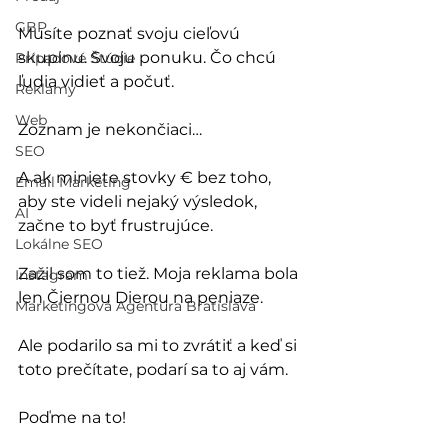
GBP
Musíte poznať svoju cieľovú 
skupinu. Svoju ponuku. Čo chcú 
Prípadové Štúdie
ľudia vidieť a počuť.
Reklamy
Web
Zoznam je nekončiaci…
SEO
A ak miniete stovky € bez toho, 
Email Marketing
aby ste videli nejaký výsledok, 
AI
začne to byť frustrujúce.
Lokálne SEO
Zažil som to tiež. Moja reklama bola 
Instagram
len Čiernou Dierou na peniaze.
Marketingová Agentúra Bratislava
Ale podarilo sa mi to zvrátiť a keď si 
toto prečítate, podarí sa to aj vám.
Poďme na to!