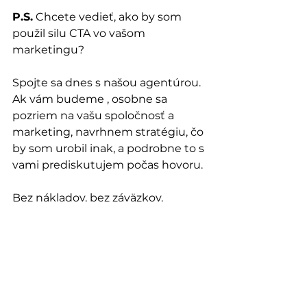
P.S.
 Chcete vedieť, ako by som 
použil silu CTA vo vašom 
marketingu?
Spojte sa dnes s našou agentúrou. 
Ak vám budeme , osobne sa 
pozriem na vašu spoločnosť a 
marketing, navrhnem stratégiu, čo 
by som urobil inak, a podrobne to s 
vami prediskutujem počas hovoru.
Bez nákladov, bez záväzkov.
Ak budete chcieť spolupracovať, 
poviem vám presne, ako to 
funguje, ak nie, to je v poriadku 
tiež. Žiadny tvrdý predaj, žiadny 
nátlak, žiadne otravné predajné 