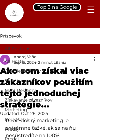
Top 3 na Google
Príspevok
All Posts
Andrej Vaňo
All Posts
Sep 15, 2024
2 minút čítania
Ako som získal viac
Google Reklamy
zákazníkov použitím
Sociálne siete
Meta Reklamy
tejto jednoduchej
Získavanie zákazníkov
stratégie...
Marketing
Updated:
Oct 28, 2025
Podnikanie
Robiť dobrý marketing je 
extrémne ťažké, ak sa na ňu 
Predaj
nesústredíte na 100%.
Predaj