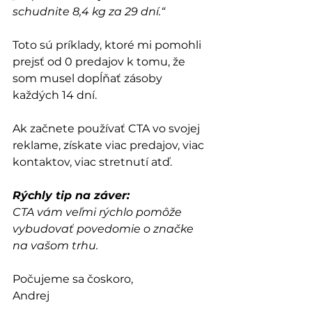
schudnite 8,4 kg za 29 dní.“
Toto sú príklady, ktoré mi pomohli 
prejsť od 0 predajov k tomu, že 
som musel dopĺňať zásoby 
každých 14 dní.
Ak začnete používať CTA vo svojej 
reklame, získate viac predajov, viac 
kontaktov, viac stretnutí atď.
Rýchly tip na záver:
CTA vám veľmi rýchlo pomôže 
vybudovať povedomie o značke 
na vašom trhu.
Počujeme sa čoskoro,
Andrej