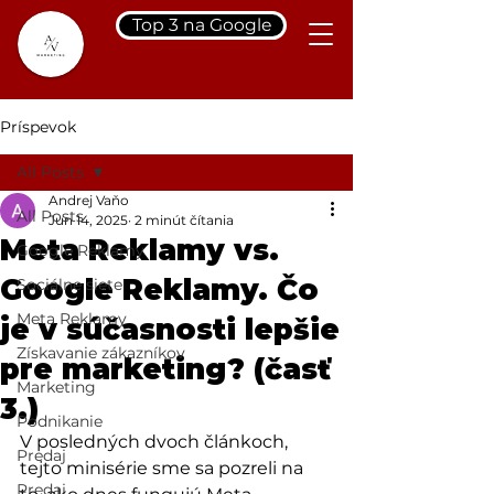
Top 3 na Google
Príspevok
All Posts
Andrej Vaňo
All Posts
Jun 14, 2025
2 minút čítania
Meta Reklamy vs.
Google Reklamy
Google Reklamy. Čo
Sociálne siete
Meta Reklamy
je v súčasnosti lepšie
Získavanie zákazníkov
pre marketing? (časť
Marketing
3.)
Podnikanie
V posledných dvoch článkoch, 
Predaj
tejto minisérie sme sa pozreli na 
Predaj