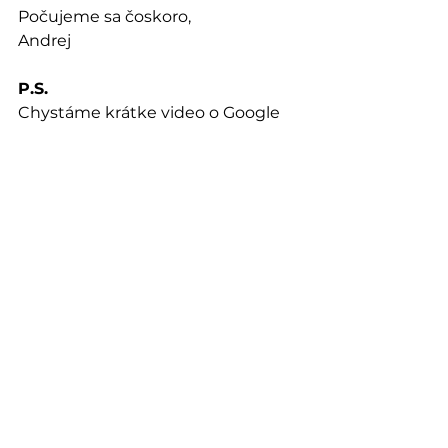
Počujeme sa čoskoro,
Andrej
P.S.
Chystáme krátke video o Google 
Reklame. Stále je len v zárodkoch 
ale keď ho chcete dostať ako prvý 
tak sa prihláste na náš newsletter.
Prihláste sa tu.
Google reklamy
marketing 2025
Meta Reklamy
Marketing
Meta Reklamy
Google Reklamy