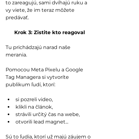
to zareagujú, sami dvíhajú ruku a 
vy viete, že im teraz môžete 
predávať.
Krok 3: Zistite kto reagoval
Tu prichádzajú narad naše 
merania. 
Pomocou Meta Pixelu a Google 
Tag Managera si vytvoríte 
publikum ľudí, ktorí:
si pozreli video,
klikli na článok,
strávili určitý čas na webe,
otvorili lead magnet...
Sú to ľudia, ktorí už majú záujem o 