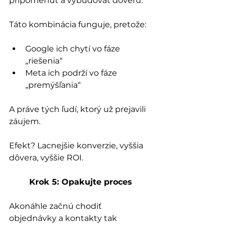
pripomenúť a vybudovať dôveru.
Táto kombinácia funguje, pretože:
Google ich chytí vo fáze 
„riešenia“
Meta ich podrží vo fáze 
„premýšľania“
A práve tých ľudí, ktorý už prejavili 
záujem. 
Efekt? Lacnejšie konverzie, vyššia 
dôvera, vyššie ROI.
Krok 5: Opakujte proces
Akonáhle začnú chodiť 
objednávky a kontakty tak 