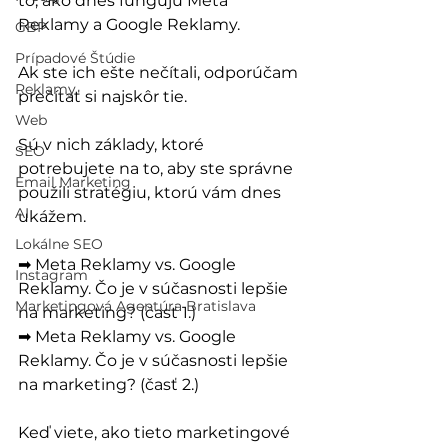
to, ako dnes fungujú Meta 
Reklamy a Google Reklamy.
GBP
Prípadové Štúdie
Ak ste ich ešte nečítali, odporúčam 
Reklamy
prečítať si najskôr tie. 
Web
Sú v nich základy, ktoré 
SEO
potrebujete na to, aby ste správne 
Email Marketing
použili stratégiu, ktorú vám dnes 
AI
ukážem.
Lokálne SEO
➡ Meta Reklamy vs. Google 
Instagram
Reklamy. Čo je v súčasnosti lepšie 
Marketingová Agentúra Bratislava
na marketing? (časť 1.)
➡ Meta Reklamy vs. Google 
Reklamy. Čo je v súčasnosti lepšie 
na marketing? (časť 2.)
Keď viete, ako tieto marketingové 