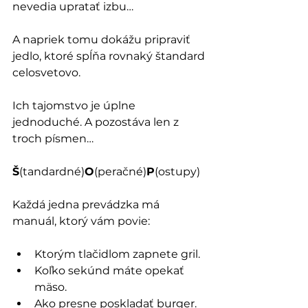
nevedia upratať izbu…
A napriek tomu dokážu pripraviť 
jedlo, ktoré spĺňa rovnaký štandard 
celosvetovo.
Ich tajomstvo je úplne 
jednoduché. A pozostáva len z 
troch písmen…
Š
(tandardné)
O
(peračné)
P
(ostupy)
Každá jedna prevádzka má 
manuál, ktorý vám povie:
Ktorým tlačidlom zapnete gril.
Koľko sekúnd máte opekať 
mäso.
Ako presne poskladať burger.