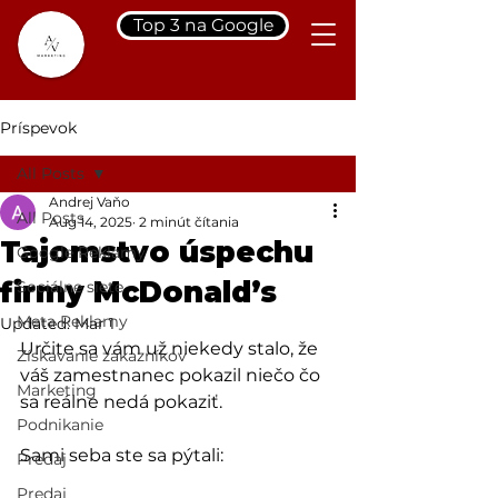
Top 3 na Google
Príspevok
All Posts
Andrej Vaňo
All Posts
Aug 14, 2025
2 minút čítania
Tajomstvo úspechu
Google Reklamy
firmy McDonald’s
Sociálne siete
Meta Reklamy
Updated:
Mar 1
Určite sa vám už niekedy stalo, že 
Získavanie zákazníkov
váš zamestnanec pokazil niečo čo 
Marketing
sa reálne nedá pokaziť. 
Podnikanie
Sami seba ste sa pýtali:
Predaj
Predaj