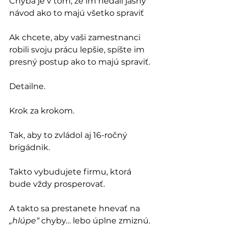
Chyba je v tom, že im nedali jasný 
návod ako to majú všetko spraviť
Ak chcete, aby vaši zamestnanci 
robili svoju prácu lepšie, spíšte im 
presný postup ako to majú spraviť. 
Detailne. 
Krok za krokom. 
Tak, aby to zvládol aj 16-ročný 
brigádnik.
Takto vybudujete firmu, ktorá 
bude vždy prosperovať. 
A takto sa prestanete hnevať na 
„hlúpe“
 chyby… lebo úplne zmiznú.