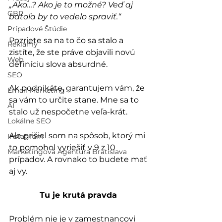
„Ako…? Ako je to možné? Veď aj 
GBP
batoľa by to vedelo spraviť.“
Prípadové Štúdie
Pozriete sa na to čo sa stalo a 
Reklamy
zistíte, že ste práve objavili novú 
Web
definíciu slova absurdné.
SEO
Ak podnikáte, garantujem vám, že 
Email Marketing
sa vám to určite stane. Mne sa to 
AI
stalo už nespočetne veľa-krát.
Lokálne SEO
Ale prišiel som na spôsob, ktorý mi 
Instagram
to pomohol vyriešiť v 9 z 10 
Marketingová Agentúra Bratislava
prípadov. A rovnako to budete mať 
aj vy.
Tu je krutá pravda
Problém nie je v zamestnancovi 