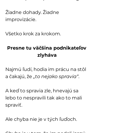
Žiadne dohady. Žiadne 
improvizácie. 
Všetko krok za krokom.
Presne tu väčšina podnikateľov 
zlyháva
Najmú ľudí, hodia im prácu na stôl 
a čakajú, že 
„to nejako spravia“
. 
A keď to spravia zle, hnevajú sa 
lebo to nespravili tak ako to mali 
spraviť.
Ale chyba nie je v tých ľuďoch. 