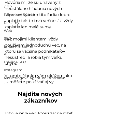
Hovoria mi, že sú unavený z 
GBP
neustáleho hľadania nových 
klientov, kým im títo ľudia dobre 
Prípadové Štúdie
zaplatia tak to trvá večnosť a vždy 
Reklamy
zaplatia len malé sumy.
Web
SEO
Ja z mojimi klientami vždy 
používam jednoduchú vec, na 
Email Marketing
ktorú sa väčšina podnikateľov 
AI
nesústredí a robia tým veľkú 
Lokálne SEO
chybu.
Instagram
V tomto článku vám ukážem ako 
Marketingová Agentúra Bratislava
ju môžete používať aj vy.
Nájdite nových 
zákazníkov
Toto je prvá vec, ktorú začne robiť 