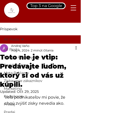
Top 3 na Google
Príspevok
All Posts
Andrej Vaňo
All Posts
Aug 4, 2024
2 minút čítania
Toto nie je vtip:
Google Reklamy
Predávajte ľuďom,
Sociálne siete
Meta Reklamy
ktorý si od vás už
Získavanie zákazníkov
kúpili.
Marketing
Updated:
Oct 29, 2025
Podnikanie
Veľa podnikateľov mi povie, že 
chcú zvýšiť zisky nevedia ako.
Predaj
Predaj