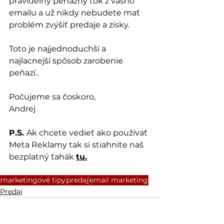
pravidelný peňažný tok z vášho 
emailu a už nikdy nebudete mať 
problém zvýšiť predaje a zisky.
Toto je najjednoduchší a 
najlacnejší spôsob zarobenie 
peňazí..
Počujeme sa čoskoro,
Andrej
P.S. 
Ak chcete vedieť ako používať 
Meta Reklamy tak si stiahnite naš 
bezplatný ťahák 
tu.
marketingové tipy
predaj
email marketing
Predaj