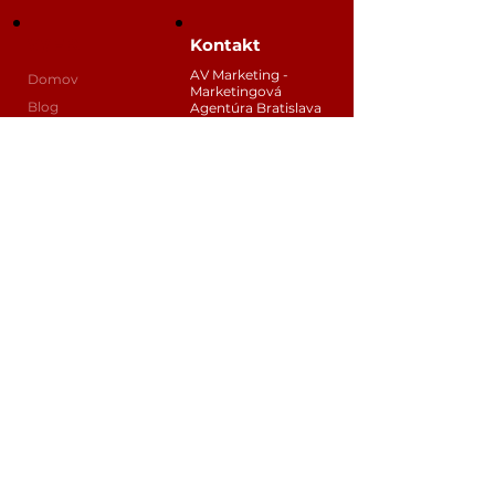
WEB
Kontakt
AV Marketing -
Domov
Marketingová
Blog
Agentúra Bratislava
Top 3 na Google
Ľ. Fullu 5, 841 05
Bratislava
Konzultácia
+421 944 522 404
Príručky
andrej@avmarketi
Newsletter
ng.sk
GDPR