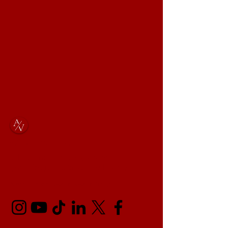
AV Marketing
Platené reklamy, ktoré
prinášajú
reálne
výsledky
Navrhnuté pre lokálne lokálne firmy