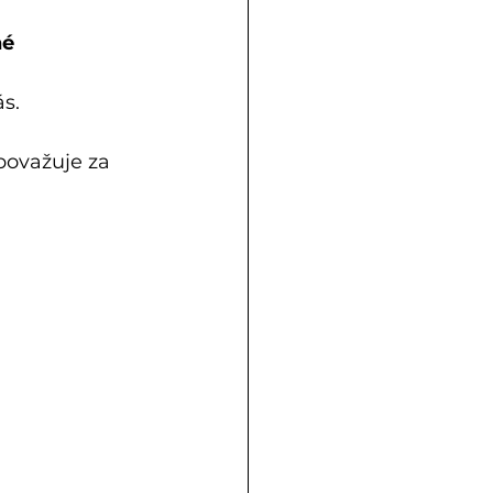
né
s.
považuje za 