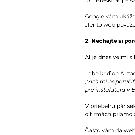
Preskrolujte sa
Google vám ukáže 
„Tento web považu
2. Nechajte si por
AI je dnes veľmi si
Lebo keď do AI zad
„Vieš mi odporučiť
pre inštalatéra v B
V priebehu pár se
o firmách priamo z 
Často vám dá weby,