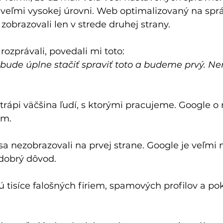
a veľmi vysokej úrovni. Web optimalizovaný na spr
a zobrazovali len v strede druhej strany.
ozprávali, povedali mi toto:
e bude úplne stačiť spraviť toto a budeme prvý. 
trápi väčšina ľudí, s ktorými pracujeme. Google o ni
im.
sa nezobrazovali na prvej strane. Google je veľmi 
 dobrý dôvod.
 tisíce falošných firiem, spamových profilov a po