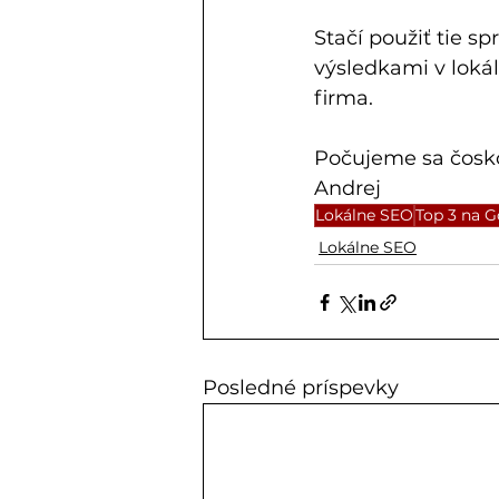
Stačí použiť tie s
výsledkami v lokál
firma.
Počujeme sa čosk
Andrej
Lokálne SEO
Top 3 na 
Lokálne SEO
Posledné príspevky