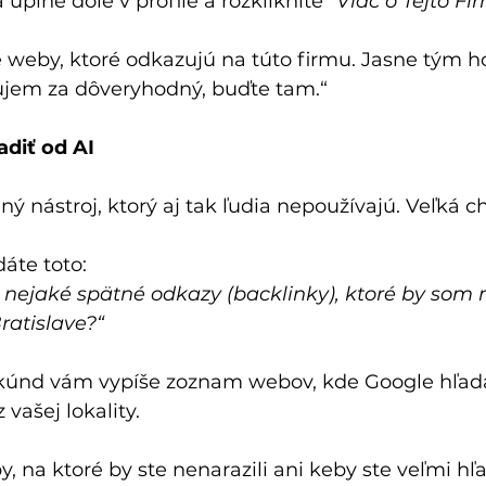
 úplne dole v profile a rozkliknite 
“Viac o Tejto Fi
weby, ktoré odkazujú na túto firmu. Jasne tým ho
jem za dôveryhodný, buďte tam.“
adiť od AI
lný nástroj, ktorý aj tak ľudia nepoužívajú. Veľká 
áte toto:
 nejaké spätné odkazy (backlinky), ktoré by som 
ratislave?“
kúnd vám vypíše zoznam webov, kde Google hľadá
vašej lokality.
 na ktoré by ste nenarazili ani keby ste veľmi hľa