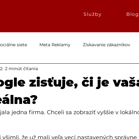
Služby
Blog
ociálne siete
Meta Reklamy
Získavanie zákazníkov
12
2 minút čítania
Prípadové Štúdie
Reklamy
Web
SEO
Ema
gle zisťuje, či je vaš
Marketingová Agentúra Bratislava
eálna?
ala jedna firma. Chceli sa zobraziť vyššie v lokál
 všimli, že už mali veľa vecí nastavených správne.