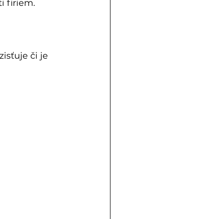
 firiem.
sťuje či je 