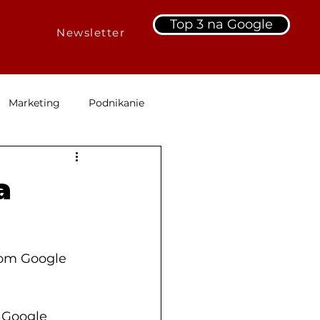
Top 3 na Google
Newsletter
Marketing
Podnikanie
il Marketing
AI
a
nom Google 
 Google 