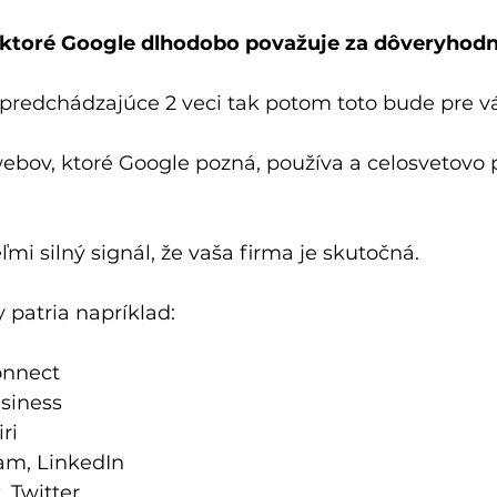
 ktoré Google dlhodobo považuje za dôveryhod
 predchádzajúce 2 veci tak potom toto bude pre vá
ebov, ktoré Google pozná, používa a celosvetovo 
mi silný signál, že vaša firma je skutočná.
 patria napríklad:
onnect
usiness
ri
am, LinkedIn
, Twitter