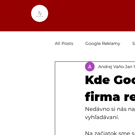
All Posts
Google Reklamy
S
Andrej Vaňo
Jan 
Predaj
Predaj
GBP
Kde Goo
Lokálne SEO
Instagram
firma r
Nedávno si nás naj
vyhľadávaní.
Na začiatok sme si