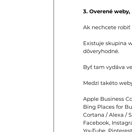
3. Overené weby,
Ak nechcete robiť
Existuje skupina w
dôveryhodné.
Byť tam vydáva veľ
Medzi takéto weby
Apple Business C
Bing Places for B
Cortana / Alexa / Si
Facebook, Instagr
YouTube, Pinterest