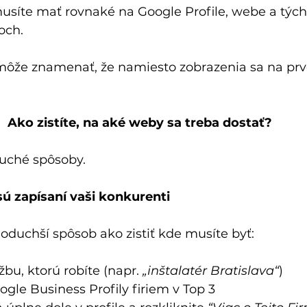
musíte mať rovnaké na Google Profile, webe a tých
och.
môže znamenať, že namiesto zobrazenia sa na prve
.
Ako zistíte, na aké weby sa treba dostať?
duché spôsoby.
 sú zapísaní vaši konkurenti
noduchší spôsob ako zistiť kde musíte byť:
bu, ktorú robíte (napr. 
„inštalatér Bratislava“
)
ogle Business Profily firiem v Top 3