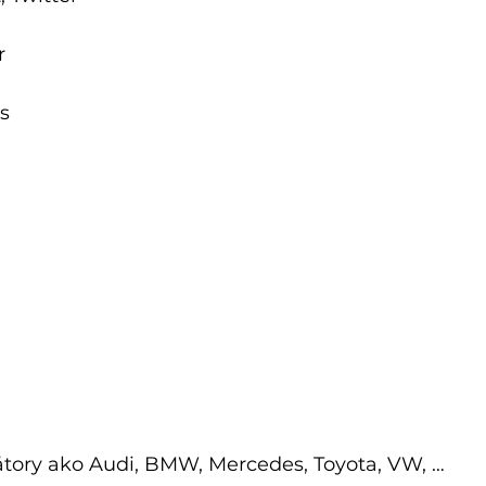
r
s
tory ako Audi, BMW, Mercedes, Toyota, VW, …