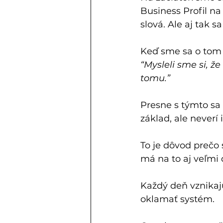
Business Profil n
slová. Ale aj tak s
Keď sme sa o tom r
“Mysleli sme si, ž
tomu.”
Presne s týmto sa 
základ, ale neverí 
To je dôvod prečo 
má na to aj veľmi
Každý deň vznikajú
oklamať systém. 