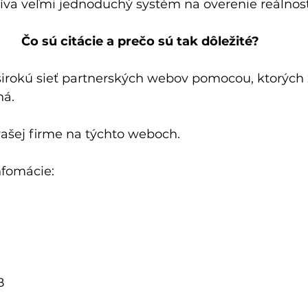
íva veľmi jednoduchý systém na overenie reálnosti
Čo sú citácie a prečo sú tak dôležité?
rokú sieť partnerských webov pomocou, ktorých zi
ná.
ašej firme na týchto weboch.
infomácie:
B