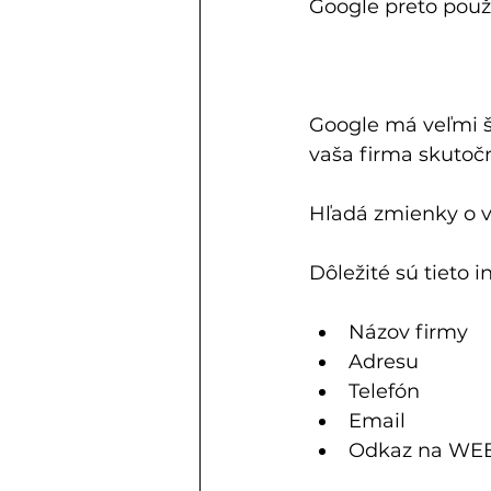
Google preto použ
Google má veľmi ši
vaša firma skutoč
Hľadá zmienky o v
Dôležité sú tieto 
Názov firmy
Adresu
Telefón
Email
Odkaz na WE