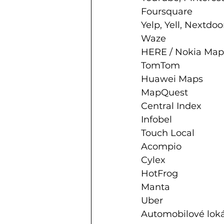
Foursquare
Yelp, Yell, Nextdoo
Waze
HERE / Nokia Map
TomTom
Huawei Maps
MapQuest
Central Index
Infobel
Touch Local
Acompio
Cylex
HotFrog
Manta
Uber
Automobilové loká