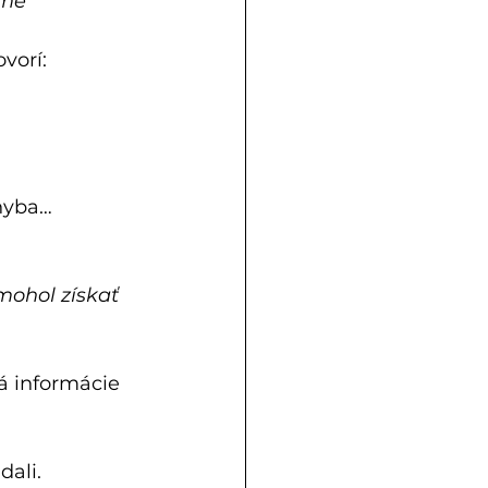
rme”
vorí: 
chyba…
mohol získať 
 informácie 
dali.