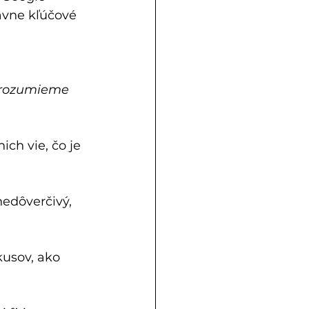
ávne kľúčové 
Nerozumieme 
ch vie, čo je 
nedôverčivý, 
kusov, ako 