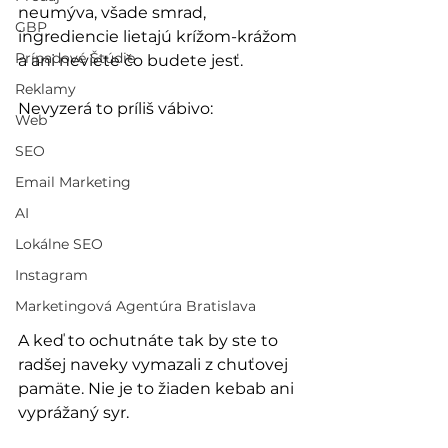
neumýva, všade smrad, 
GBP
ingrediencie lietajú krížom-krážom 
Prípadové Štúdie
a ani neviete čo budete jesť.
Reklamy
Nevyzerá to príliš vábivo:
Web
SEO
Email Marketing
AI
Lokálne SEO
Instagram
Marketingová Agentúra Bratislava
A keď to ochutnáte tak by ste to 
radšej naveky vymazali z chuťovej 
pamäte. Nie je to žiaden kebab ani 
vyprážaný syr.