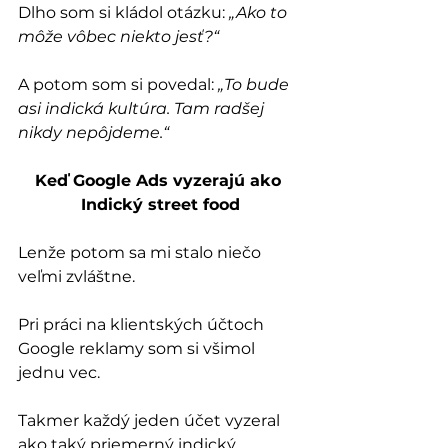
Dlho som si kládol otázku: 
„Ako to 
môže vôbec niekto jesť?“
A potom som si povedal: 
„To bude 
asi indická kultúra. Tam radšej 
nikdy nepôjdeme.“
Keď Google Ads vyzerajú ako 
Indický street food
Lenže potom sa mi stalo niečo 
veľmi zvláštne. 
Pri práci na klientských účtoch 
Google reklamy som si všimol 
jednu vec.
Takmer každý jeden účet vyzeral 
ako taký priemerný indický 