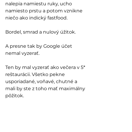
nalepia namiestu ruky, ucho 
namiesto prstu a potom vznikne 
niečo ako indický fastfood.
Bordel, smrad a nulový úžitok.
A presne tak by Google účet 
nemal vyzerať.
Ten by mal vyzerať ako večera v 5* 
reštaurácii. Všetko pekne 
usporiadané, voňavé, chutné a 
mali by ste z toho mať maximálny 
pôžitok.