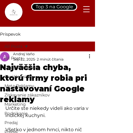
Top 3 na Google
Príspevok
All Posts
Andrej Vaňo
All Posts
Sep 22, 2025
2 minút čítania
Najväčšia chyba,
Google Reklamy
ktorú firmy robia pri
Sociálne siete
Meta Reklamy
nastavovaní Google
Získavanie zákazníkov
reklamy
Marketing
Určite ste niekedy videli ako varia v 
Podnikanie
indickej kuchyni. 
Predaj
Všetko v jednom hrnci, nikto nič 
Predaj