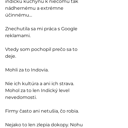
indickú kuchyňu k niečomu tak 
nádhernému a extrémne 
účinnému…
Znechutila sa mi práca s Google 
reklamami.
Vtedy som pochopil prečo sa to 
deje. 
Mohli za to Indovia. 
Nie ich kultúra a ani ich strava. 
Mohol za to len Indický level 
nevedomosti.
Firmy často ani netušia, čo robia. 
Nejako to len zlepia dokopy. Nohu 