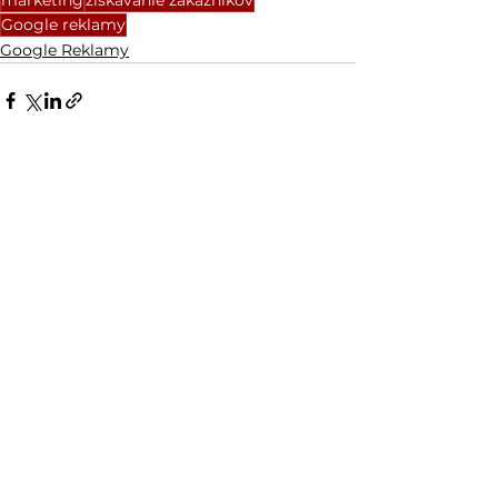
marketing
získavanie zákazníkov
Google reklamy
Google Reklamy
Pozrieť si všetky
Posledné príspevky