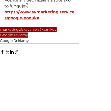
Pozrite si video nižšie a zistite ako 
to funguje👇
https://www.avmarketing.service
s/google-ponuka
marketing
získavanie zákazníkov
Google reklamy
Google Reklamy
Pozrieť si všetky
Posledné príspevky