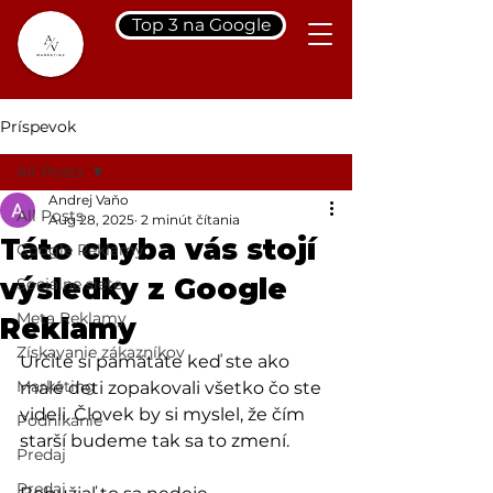
Top 3 na Google
Príspevok
All Posts
Andrej Vaňo
All Posts
Aug 28, 2025
2 minút čítania
Táto chyba vás stojí
Google Reklamy
výsledky z Google
Sociálne siete
Meta Reklamy
Reklamy
Získavanie zákazníkov
Určite si pamätáte keď ste ako 
Marketing
malé deti zopakovali všetko čo ste 
videli. Človek by si myslel, že čím 
Podnikanie
starší budeme tak sa to zmení.
Predaj
Predaj