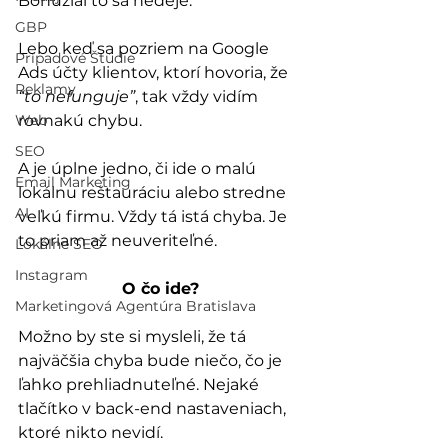
Bohužiaľ to sa nedeje.
GBP
Lebo keď sa pozriem na Google 
Prípadové Štúdie
Ads účty klientov, ktorí hovoria, že 
Reklamy
“to nefunguje”
, tak vždy vidím 
Web
rovnakú chybu.
SEO
A je úplne jedno, či ide o malú 
Email Marketing
lokálnu reštauráciu alebo stredne 
AI
veľkú firmu. Vždy tá istá chyba. Je 
to priam až neuveriteľné.
Lokálne SEO
Instagram
O čo ide?
Marketingová Agentúra Bratislava
Možno by ste si mysleli, že tá 
najväčšia chyba bude niečo, čo je 
ľahko prehliadnuteľné. Nejaké 
tlačítko v back-end nastaveniach, 
ktoré nikto nevidí. 