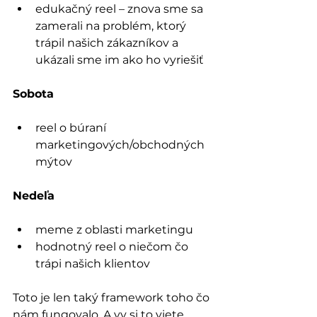
edukačný reel – znova sme sa 
zamerali na problém, ktorý 
trápil našich zákazníkov a 
ukázali sme im ako ho vyriešiť
Sobota
reel o búraní 
marketingových/obchodných 
mýtov
Nedeľa
meme z oblasti marketingu
hodnotný reel o niečom čo 
trápi našich klientov
Toto je len taký framework toho čo 
nám fungovalo. A vy si to viete 