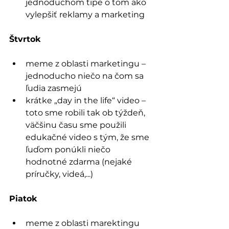
jednoduchom tipe o tom ako 
vylepšiť reklamy a marketing
Štvrtok
meme z oblasti marketingu – 
jednoducho niečo na čom sa 
ľudia zasmejú
krátke „day in the life“ video – 
toto sme robili tak ob týždeň, 
väčšinu času sme použili 
edukačné video s tým, že sme 
ľuďom ponúkli niečo 
hodnotné zdarma (nejaké 
príručky, videá,...)
Piatok
meme z oblasti marektingu