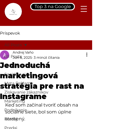
Top 3 na Google
Príspevok
All Posts
Andrej Vaňo
All Posts
Jun 6, 2025
3 minút čítania
Jednoduchá
Google Reklamy
marketingová
Sociálne siete
Meta Reklamy
stratégia pre rast na
Získavanie zákazníkov
Instagrame
Marketing
Keď som začínal tvoriť obsah na 
Podnikanie
sociálne siete, bol som úplne 
stratený. 
Predaj
Predaj