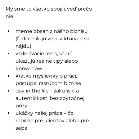
My sme to všetko spojili, veď prečo 
nie:
meme obsah z nášho biznisu 
(ľudia milujú veci, v ktorých sa 
nájdu)
vzdelávacie reels, ktoré 
ukazujú reálne tipy alebo 
know-how
krátke myšlienky o práci, 
prístupe, rastúcom biznise
day in the life – zákulisie a 
autentickosť, bez zbytočnej 
pózy
ukážky našej práce – čo 
robíme pre klientov alebo pre 
seba