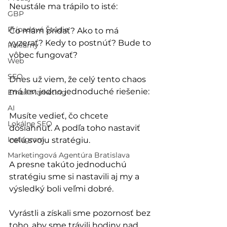
Neustále ma trápilo to isté: 
GBP
Prípadové Štúdie
Čo mám pridať? Ako to má 
vyzerať? Kedy to postnúť? Bude to 
Reklamy
vôbec fungovať?
Web
SEO
Dnes už viem, že celý tento chaos 
má len jedno jednoduché riešenie: 
Email Marketing
AI
Musíte vedieť, čo chcete 
Lokálne SEO
dosiahnuť. A podľa toho nastaviť 
Instagram
celú svoju stratégiu.
Marketingová Agentúra Bratislava
A presne takúto jednoduchú 
stratégiu sme si nastavili aj my a 
výsledký boli veľmi dobré. 
Vyrástli a získali sme pozornosť bez 
toho, aby sme trávili hodiny nad 