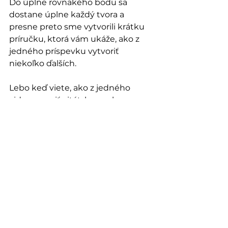
Do úplne rovnakého bodu sa 
dostane úplne každý tvora a 
presne preto sme vytvorili krátku 
príručku, ktorá vám ukáže, ako z 
jedného príspevku vytvoriť 
niekoľko ďalších.
Lebo keď viete, ako z jedného 
videa spraviť citát, karusel, 
hodnotový post aj meme, zrazu sa 
nestane, že 
„nemáte čo postnúť“
.
Stiahnite si ju tu a zistite ako na 
to.
rast na Instagrame
Počujeme sa čoskoro,
Andrej
marketingové tipy
marketing
Instagram