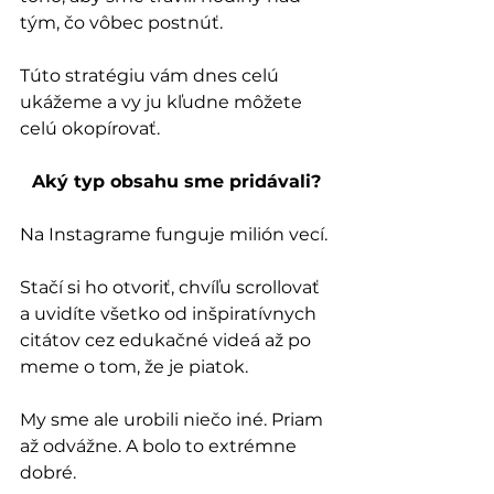
tým, čo vôbec postnúť.
Túto stratégiu vám dnes celú 
ukážeme a vy ju kľudne môžete 
celú okopírovať.
Aký typ obsahu sme pridávali?
Na Instagrame funguje milión vecí. 
Stačí si ho otvoriť, chvíľu scrollovať 
a uvidíte všetko od inšpiratívnych 
citátov cez edukačné videá až po 
meme o tom, že je piatok.
My sme ale urobili niečo iné. Priam 
až odvážne. A bolo to extrémne 
dobré.