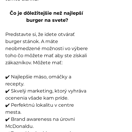
Čo je dôležitejšie než najlepší 
burger na svete?
Predstavte si, že idete otvárať 
burger stánok. A máte 
neobmedzené možnosti vo výbere 
toho čo môžete mať aby ste získali 
zákazníkov. Môžete mať:
✔️ Najlepšie mäso, omáčky a 
recepty. 
✔️ Skvelý marketing, ktorý vyhráva 
ocenenia všade kam príde. 
✔️ Perfektnú lokalitu v centre 
mesta. 
✔️ Brand awareness na úrovni 
McDonaldu. 