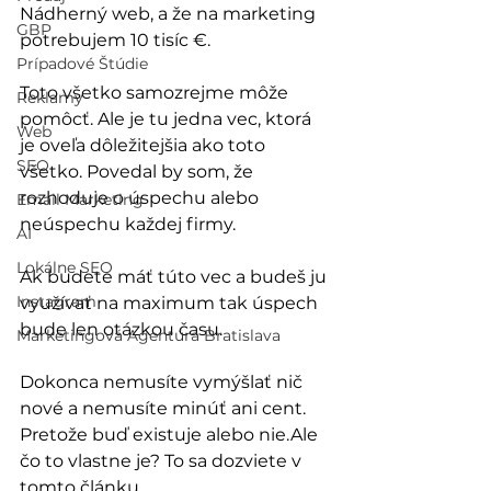
Nádherný web, a že na marketing 
GBP
potrebujem 10 tisíc €.
Prípadové Štúdie
Toto všetko samozrejme môže 
Reklamy
pomôcť. Ale je tu jedna vec, ktorá 
Web
je oveľa dôležitejšia ako toto 
SEO
všetko. Povedal by som, že 
rozhoduje o úspechu alebo 
Email Marketing
neúspechu každej firmy.
AI
Lokálne SEO
Ak budete máť túto vec a budeš ju 
Instagram
využívať na maximum tak úspech 
bude len otázkou času. 
Marketingová Agentúra Bratislava
Dokonca nemusíte vymýšlať nič 
nové a nemusíte minúť ani cent. 
Pretože buď existuje alebo nie.Ale 
čo to vlastne je? To sa dozviete v 
tomto článku.