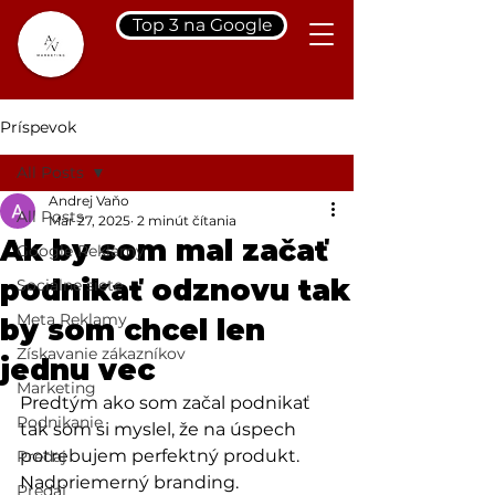
Top 3 na Google
Príspevok
All Posts
Andrej Vaňo
All Posts
Mar 27, 2025
2 minút čítania
Ak by som mal začať
Google Reklamy
podnikať odznovu tak
Sociálne siete
Meta Reklamy
by som chcel len
Získavanie zákazníkov
jednu vec
Marketing
Predtým ako som začal podnikať 
Podnikanie
tak som si myslel, že na úspech 
potrebujem perfektný produkt. 
Predaj
Nadpriemerný branding. 
Predaj