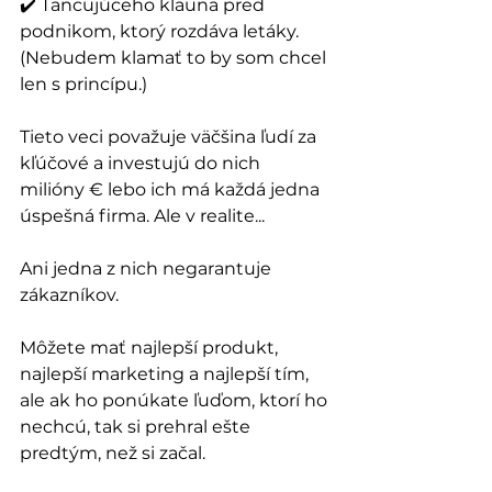
✔️ Tancujúceho klauna pred 
podnikom, ktorý rozdáva letáky. 
(Nebudem klamať to by som chcel 
len s princípu.)
Tieto veci považuje väčšina ľudí za 
kľúčové a investujú do nich 
milióny € lebo ich má každá jedna 
úspešná firma. Ale v realite...
Ani jedna z nich negarantuje 
zákazníkov.
Môžete mať najlepší produkt, 
najlepší marketing a najlepší tím, 
ale ak ho ponúkate ľuďom, ktorí ho 
nechcú, tak si prehral ešte 
predtým, než si začal.