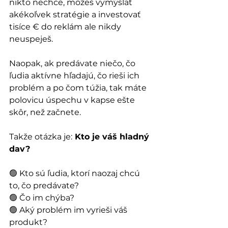
nikto nechce, môžeš vymýšľať 
akékoľvek stratégie a investovať 
tisíce € do reklám ale nikdy 
neuspeješ.
Naopak, ak predávate niečo, čo 
ľudia aktívne hľadajú, čo rieši ich 
problém a po čom túžia, tak máte 
polovicu úspechu v kapse ešte 
skôr, než začnete.
Takže otázka je:
 Kto je váš hladný 
dav?
🟢 Kto sú ľudia, ktorí naozaj chcú 
to, čo predávate?
🟢 Čo im chýba?
🟢 Aký problém im vyrieši váš 
produkt?