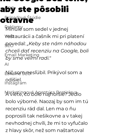
aby ste pôsobili
GBP
Prípadové Štúdie
otravne
Reklamy
Minule som sedel v jednej 
Web
reštaurácii a čašník mi pri platení 
povedal: 
„Keby ste nám náhodou 
SEO
chceli dať recenziu na Google, boli 
Email Marketing
by sme veľmi radi."
AI
Nič som nesľúbil. Prikývol som a 
Lokálne SEO
odišiel.
Instagram
Marketingová Agentúra Bratislava
A viete, čo bolo najhoršie? Jedlo 
bolo výborné. Naozaj by som im tú 
recenziu rád dal. Len ma o ňu 
poprosili tak nešikovne a v takej 
nevhodnej chvíli, že mi to vyfučalo 
z hlavy skôr, než som naštartoval 