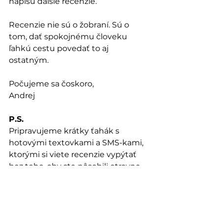
napíšu ďalšie recenzie.
Recenzie nie sú o žobraní. Sú o 
tom, dať spokojnému človeku 
ľahkú cestu povedať to aj 
ostatným.
Počujeme sa čoskoro, 
Andrej
P.S. 
Pripravujeme krátky ťahák s 
hotovými textovkami a SMS-kami, 
ktorými si viete recenzie vypýtať 
bez toho, aby ste pôsobili otravne. 
Kto ho chce dostať ako prvý, nech 
sa prihlási na náš newsletter. 
Prihláste sa tu.