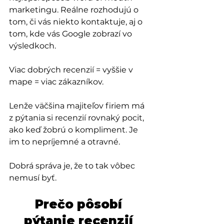
marketingu. Reálne rozhodujú o 
tom, či vás niekto kontaktuje, aj o 
tom, kde vás Google zobrazí vo 
výsledkoch. 
Viac dobrých recenzií = vyššie v 
mape = viac zákazníkov.
Lenže väčšina majiteľov firiem má 
z pýtania si recenzií rovnaký pocit, 
ako keď žobrú o kompliment. Je 
im to nepríjemné a otravné.
Dobrá správa je, že to tak vôbec 
nemusí byť.
Prečo pôsobí 
pýtanie recenzií 