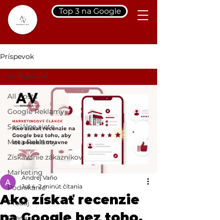
Top 3 na Google
Príspevok
All Posts
All Posts
Google Reklamy
Sociálne siete
Meta Reklamy
Získavanie zákazníkov
Marketing
Andrej Vaňo
Jul 4
2 minút čítania
Podnikanie
Ako získať recenzie
Predaj
na Google bez toho,
Predaj