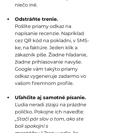
niečo iné.
Odstráňte trenie.
Pošlite priamy odkaz na 
napísanie recenzie. Napríklad 
cez QR kód na pokladni, v SMS-
ke, na faktúre. Jeden klik a 
zákazník píše. Žiadne hľadanie, 
žiadne prihlasovanie navyše. 
Google vám takýto priamy 
odkaz vygeneruje zadarmo vo 
vašom firemnom profile.
Uľahčite aj samotné písanie.
Ľudia neradi zízajú na prázdne 
políčko. Pokojne ich naveďte: 
„Stačí pár slov o tom, ako ste 
boli spokojní s 