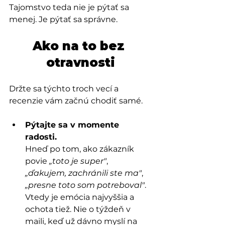
Tajomstvo teda nie je pýtať sa 
menej. Je pýtať sa správne.
Ako na to bez 
otravnosti
Držte sa týchto troch vecí a 
recenzie vám začnú chodiť samé.
Pýtajte sa v momente 
radosti.
Hneď po tom, ako zákazník 
povie 
„toto je super"
, 
„ďakujem, zachránili ste ma"
, 
„presne toto som potreboval"
. 
Vtedy je emócia najvyššia a 
ochota tiež. Nie o týždeň v 
maili, keď už dávno myslí na 