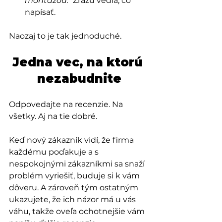
montážou."
 Zrazu vedia, čo 
napísať.
Naozaj to je tak jednoduché.
Jedna vec, na ktorú 
nezabudnite
Odpovedajte na recenzie. Na 
všetky. Aj na tie dobré.
Keď nový zákazník vidí, že firma 
každému poďakuje a s 
nespokojnými zákazníkmi sa snaží 
problém vyriešiť, buduje si k vám 
dôveru. A zároveň tým ostatným 
ukazujete, že ich názor má u vás 
váhu, takže oveľa ochotnejšie vám 