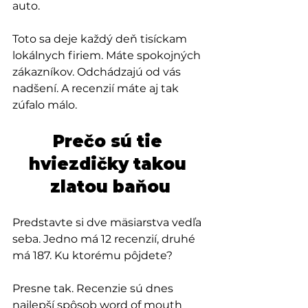
auto.
Toto sa deje každý deň tisíckam 
lokálnych firiem. Máte spokojných 
zákazníkov. Odchádzajú od vás 
nadšení. A recenzií máte aj tak 
zúfalo málo.
Prečo sú tie 
hviezdičky takou 
zlatou baňou
Predstavte si dve mäsiarstva vedľa 
seba. Jedno má 12 recenzií, druhé 
má 187. Ku ktorému pôjdete?
Presne tak. Recenzie sú dnes 
najlepší spôsob word of mouth 