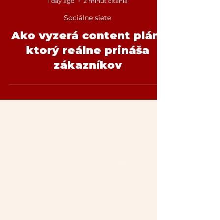
Andrej Vaňo
1 day ago
2 minút čítania
Sociálne siete
Ako vyzerá content plán,
ktorý reálne prináša
zákazníkov